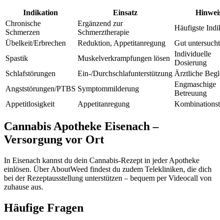
Indikation
Einsatz
Hinwei
Chronische
Ergänzend zur
Häufigste Indi
Schmerzen
Schmerztherapie
Übelkeit/Erbrechen
Reduktion, Appetitanregung
Gut untersucht
Individuelle
Spastik
Muskelverkrampfungen lösen
Dosierung
Schlafstörungen
Ein-/Durchschlafunterstützung
Ärztliche Begl
Engmaschige
Angststörungen/PTBS
Symptommilderung
Betreuung
Appetitlosigkeit
Appetitanregung
Kombinationst
Cannabis Apotheke Eisenach –
Versorgung vor Ort
In Eisenach kannst du dein Cannabis-Rezept in jeder Apotheke
einlösen. Über AboutWeed findest du zudem Telekliniken, die dich
bei der Rezeptausstellung unterstützen – bequem per Videocall von
zuhause aus.
Häufige Fragen