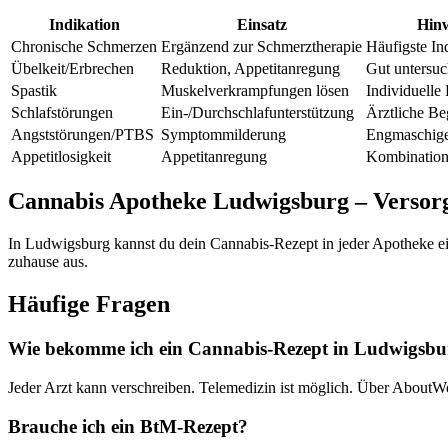
Indikation
Einsatz
Hinw
Chronische Schmerzen
Ergänzend zur Schmerztherapie
Häufigste In
Übelkeit/Erbrechen
Reduktion, Appetitanregung
Gut untersuc
Spastik
Muskelverkrampfungen lösen
Individuelle
Schlafstörungen
Ein-/Durchschlafunterstützung
Ärztliche Be
Angststörungen/PTBS
Symptommilderung
Engmaschige
Appetitlosigkeit
Appetitanregung
Kombination
Cannabis Apotheke Ludwigsburg – Versor
In Ludwigsburg kannst du dein Cannabis-Rezept in jeder Apotheke ei
zuhause aus.
Häufige Fragen
Wie bekomme ich ein Cannabis-Rezept in Ludwigsbu
Jeder Arzt kann verschreiben. Telemedizin ist möglich. Über AboutWe
Brauche ich ein BtM-Rezept?