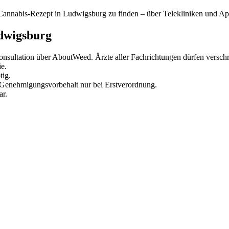
Cannabis-Rezept in Ludwigsburg zu finden – über Telekliniken und Ap
udwigsburg
nsultation über AboutWeed. Ärzte aller Fachrichtungen dürfen verschr
ie.
tig.
enehmigungsvorbehalt nur bei Erstverordnung.
ar.