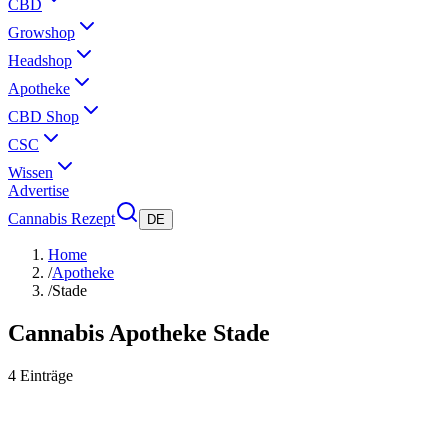
CBD
Growshop
Headshop
Apotheke
CBD Shop
CSC
Wissen
Advertise
Cannabis Rezept
DE
Home
/
Apotheke
/
Stade
Cannabis Apotheke
Stade
4
Einträge