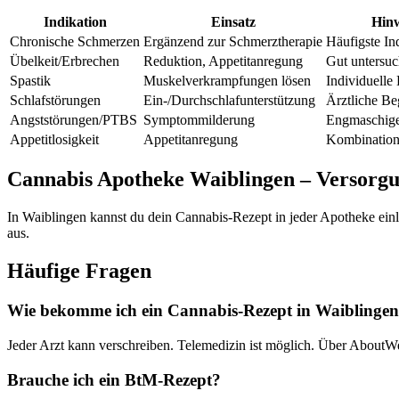
Indikation
Einsatz
Hinw
Chronische Schmerzen
Ergänzend zur Schmerztherapie
Häufigste In
Übelkeit/Erbrechen
Reduktion, Appetitanregung
Gut untersuc
Spastik
Muskelverkrampfungen lösen
Individuelle
Schlafstörungen
Ein-/Durchschlafunterstützung
Ärztliche Be
Angststörungen/PTBS
Symptommilderung
Engmaschige
Appetitlosigkeit
Appetitanregung
Kombination
Cannabis Apotheke Waiblingen – Versorgu
In Waiblingen kannst du dein Cannabis-Rezept in jeder Apotheke ein
aus.
Häufige Fragen
Wie bekomme ich ein Cannabis-Rezept in Waiblinge
Jeder Arzt kann verschreiben. Telemedizin ist möglich. Über AboutWe
Brauche ich ein BtM-Rezept?