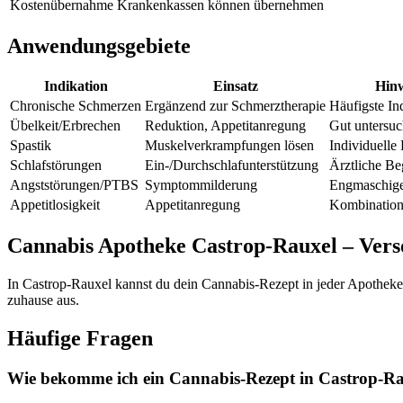
Kostenübernahme
Krankenkassen können übernehmen
Anwendungsgebiete
Indikation
Einsatz
Hinw
Chronische Schmerzen
Ergänzend zur Schmerztherapie
Häufigste In
Übelkeit/Erbrechen
Reduktion, Appetitanregung
Gut untersuc
Spastik
Muskelverkrampfungen lösen
Individuelle
Schlafstörungen
Ein-/Durchschlafunterstützung
Ärztliche Be
Angststörungen/PTBS
Symptommilderung
Engmaschige
Appetitlosigkeit
Appetitanregung
Kombination
Cannabis Apotheke Castrop-Rauxel – Vers
In Castrop-Rauxel kannst du dein Cannabis-Rezept in jeder Apotheke
zuhause aus.
Häufige Fragen
Wie bekomme ich ein Cannabis-Rezept in Castrop-R