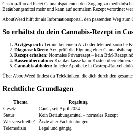
Castrop-Rauxel bietet Cannabispatienten den Zugang zu medizinische
Betäubungsmittel mehr und kann auf normalem Rezept verordnet wer
AboutWeed hilft dir als Informationsportal, den passenden Weg zum 
So erhältst du dein Cannabis-Rezept in Ca
Arztgespräch:
Termin bei einem Arzt oder telemedizinische Ko
Diagnose klären:
Arzt prüft die Eignung einer Cannabistherap
Rezept erhalten:
Normales Privatrezept – kein BtM-Rezept nö
Kassenübernahme:
Krankenkasse kann Kosten übernehmen. G
Cannabis abholen:
In jeder Apotheke in Castrop-Rauxel einlö
Über AboutWeed findest du Telekliniken, die dich durch den gesamten
Rechtliche Grundlagen
Thema
Regelung
Gesetz
CanG, seit April 2024
Status
Kein Betäubungsmittel – normales Rezept
Wer verschreibt?
Ärzte aller Fachrichtungen
Telemedizin
Legal und gängig