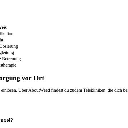
eis
dikation
ht
 Dosierung
gleitung
 Betreuung
stherapie
orgung vor Ort
 einlösen. Über AboutWeed findest du zudem Telekliniken, die dich bei
auxel?