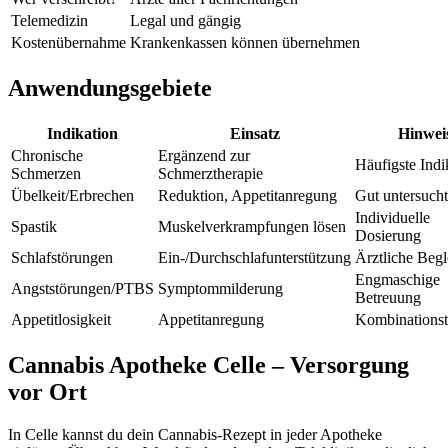
Telemedizin
Legal und gängig
Kostenübernahme
Krankenkassen können übernehmen
Anwendungsgebiete
Indikation
Einsatz
Hinwei
Chronische
Ergänzend zur
Häufigste Indi
Schmerzen
Schmerztherapie
Übelkeit/Erbrechen
Reduktion, Appetitanregung
Gut untersucht
Individuelle
Spastik
Muskelverkrampfungen lösen
Dosierung
Schlafstörungen
Ein-/Durchschlafunterstützung
Ärztliche Begl
Engmaschige
Angststörungen/PTBS
Symptommilderung
Betreuung
Appetitlosigkeit
Appetitanregung
Kombinationst
Cannabis Apotheke Celle – Versorgung
vor Ort
In Celle kannst du dein Cannabis-Rezept in jeder Apotheke