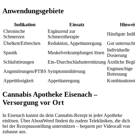
Anwendungsgebiete
Indikation
Einsatz
Hinwei
Chronische
Ergänzend zur
Häufigste Indi
Schmerzen
Schmerztherapie
Übelkeit/Erbrechen
Reduktion, Appetitanregung
Gut untersucht
Individuelle
Spastik
Muskelverkrampfungen lösen
Dosierung
Schlafstörungen
Ein-/Durchschlafunterstützung
Ärztliche Begl
Engmaschige
Angststörungen/PTBS
Symptommilderung
Betreuung
Appetitlosigkeit
Appetitanregung
Kombinationst
Cannabis Apotheke Eisenach –
Versorgung vor Ort
In Eisenach kannst du dein Cannabis-Rezept in jeder Apotheke
einlösen. Über AboutWeed findest du zudem Telekliniken, die dich
bei der Rezeptausstellung unterstützen – bequem per Videocall von
zuhause aus.