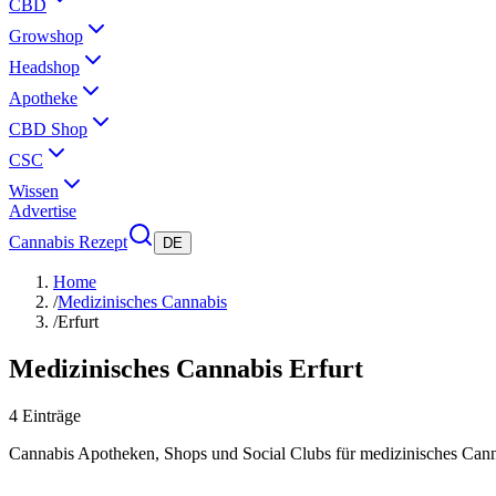
CBD
Growshop
Headshop
Apotheke
CBD Shop
CSC
Wissen
Advertise
Cannabis Rezept
DE
Home
/
Medizinisches Cannabis
/
Erfurt
Medizinisches Cannabis
Erfurt
4
Einträge
Cannabis Apotheken, Shops und Social Clubs für medizinisches Can