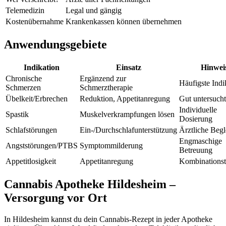
Telemedizin
Legal und gängig
Kostenübernahme
Krankenkassen können übernehmen
Anwendungsgebiete
Indikation
Einsatz
Hinwei
Chronische
Ergänzend zur
Häufigste Indi
Schmerzen
Schmerztherapie
Übelkeit/Erbrechen
Reduktion, Appetitanregung
Gut untersucht
Individuelle
Spastik
Muskelverkrampfungen lösen
Dosierung
Schlafstörungen
Ein-/Durchschlafunterstützung
Ärztliche Begl
Engmaschige
Angststörungen/PTBS
Symptommilderung
Betreuung
Appetitlosigkeit
Appetitanregung
Kombinationst
Cannabis Apotheke Hildesheim –
Versorgung vor Ort
In Hildesheim kannst du dein Cannabis-Rezept in jeder Apotheke