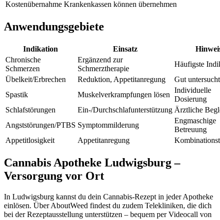
Kostenübernahme
Krankenkassen können übernehmen
Anwendungsgebiete
Indikation
Einsatz
Hinwei
Chronische
Ergänzend zur
Häufigste Indi
Schmerzen
Schmerztherapie
Übelkeit/Erbrechen
Reduktion, Appetitanregung
Gut untersucht
Individuelle
Spastik
Muskelverkrampfungen lösen
Dosierung
Schlafstörungen
Ein-/Durchschlafunterstützung
Ärztliche Begl
Engmaschige
Angststörungen/PTBS
Symptommilderung
Betreuung
Appetitlosigkeit
Appetitanregung
Kombinationst
Cannabis Apotheke Ludwigsburg –
Versorgung vor Ort
In Ludwigsburg kannst du dein Cannabis-Rezept in jeder Apotheke
einlösen. Über AboutWeed findest du zudem Telekliniken, die dich
bei der Rezeptausstellung unterstützen – bequem per Videocall von