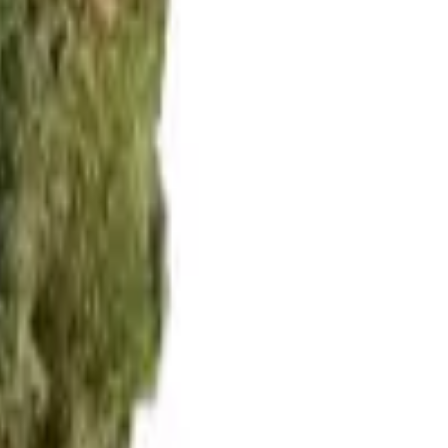
ellung | 24/7 Online-...
y-Sorte von 00 Seeds. Zu den Hauptmerkmalen gehören eine
prüngliche Geschmack und das fruchtige Blaubeer-Aroma befriedigen
nkt dir in Innenräumen eine Ausbeute von 400-450 g/m². Im Freien
ann kannst du einen hohen Ertrag pro Pflanze erwarten. Diese
100 bis 120 cm. Diese außergewöhnliche Pflanze ist stark und robust
rwendung einer 600-W-Lampe für 20 Stunden pro Tag. * Empfohlene
llen. * THC-Gehalt von rund 18% DEIN UNVERGESSLICHER
aftvoll auf Körper und Geist. Sie ist eine großartige Wahl für
n, das Körper und Geist stimuliert.